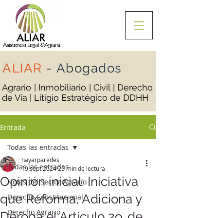
ALIAR
-
Abogados
Agrario | Inmobiliario | Civil | Derecho
de Vía | Litigio Estratégico de DDHH
Entrada
Todas las entradas
nayarparedes
Todas las entradas
19 sept 2024
25 min de lectura
Opinión inicial: Iniciativa
Notas del Sector Agrario
que Reforma, Adiciona y
Derecho Constitucional
Derecho Agrario
Deroga el Artículo 2o. de