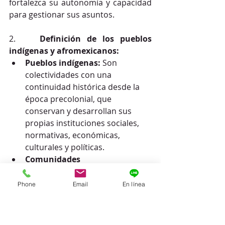
fortalezca su autonomía y capacidad 
para gestionar sus asuntos.
2.    
Definición de los pueblos 
indígenas y afromexicanos:
Pueblos indígenas:
 Son 
colectividades con una 
continuidad histórica desde la 
época precolonial, que 
conservan y desarrollan sus 
propias instituciones sociales, 
normativas, económicas, 
culturales y políticas.
Comunidades 
afromexicanas:
 Están 
integradas por descendientes 
Phone
Email
En línea
de personas originarias de 
África, asentadas en México 
desde la época colonial, que han 