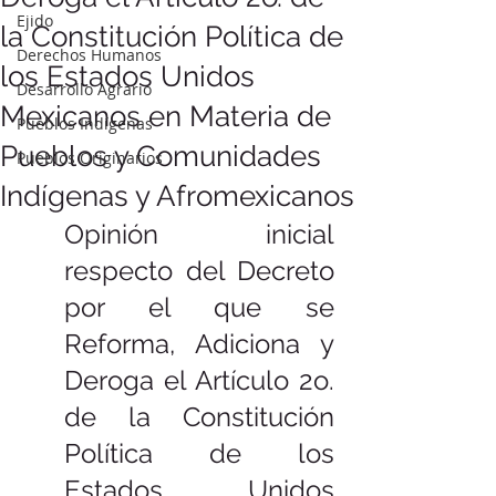
Ejido
la Constitución Política de
Derechos Humanos
los Estados Unidos
Desarrollo Agrario
Mexicanos en Materia de
Pueblos Indígenas
Pueblos y Comunidades
Pueblos Originarios
Indígenas y Afromexicanos
Opinión inicial 
respecto del Decreto 
por el que se 
Reforma, Adiciona y 
Deroga el Artículo 2o. 
de la Constitución 
Política de los 
Estados Unidos 