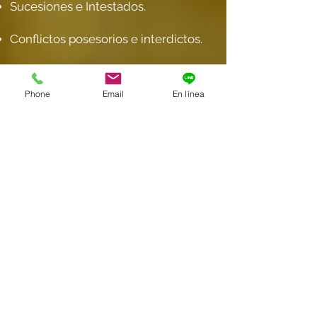
Sucesiones e Intestados.
Conflictos posesorios e interdictos.
Reivindicación.
Phone
Email
En línea
Prescripción/Usucapión.
Regularizac
ión y defensa
Inmobiliaria
Perfeccionamiento de contratos,
títulos de propiedad y escrituras.
Inmatriculación (registro) de bienes
inmuebles.
Titularidades y Consolidación de