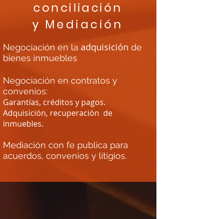
conciliación
y
Mediación
adquisición
Negociación en la
de
bienes inmuebles
Negociación en contratos y
convenios:
Garantías, créditos y pagos.​
Adquisición, recuperación de
inmuebles.
Mediación con fe publica para
acuerdos, convenios y litigios.