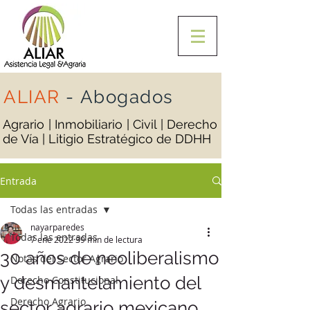
ALIAR
-
Abogados
Agrario | Inmobiliario | Civil | Derecho
de Vía | Litigio Estratégico de DDHH
Entrada
Todas las entradas
nayarparedes
Todas las entradas
7 ene 2022
39 min de lectura
30 años de neoliberalismo
Notas del Sector Agrario
y desmantelamiento del
Derecho Constitucional
Derecho Agrario
sector agrario mexicano.