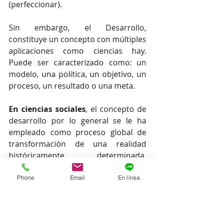
(perfeccionar). 
Sin embargo, el Desarrollo, 
constituye un concepto con múltiples 
aplicaciones como ciencias hay. 
Puede ser caracterizado como: un 
modelo, una política, un objetivo, un 
proceso, un resultado o una meta. 
En ciencias sociales
, el concepto de 
desarrollo por lo general se le ha 
empleado como proceso global de 
transformación de una realidad 
históricamente determinada. 
Involucra de manera intencionada el 
incremento sostenible de las 
Phone
Email
En línea
capacidades productivas, el aumento 
y la mejor distribución de la riqueza, 
la atención a las necesidades básicas 